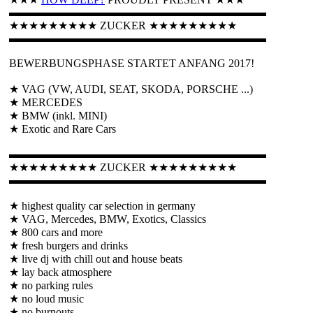
★★★
HOW DEEP?
PROUDLY PRESENT ★★★
▬▬▬▬▬▬▬▬▬▬▬▬▬▬▬▬▬▬▬▬▬▬▬
★★★★★★★★★ ZUCKER ★★★★★★★★★
▬▬▬▬▬▬▬▬▬▬▬▬▬▬▬▬▬▬▬▬▬▬▬
BEWERBUNGSPHASE STARTET ANFANG 2017!
★ VAG (VW, AUDI, SEAT, SKODA, PORSCHE ...)
★ MERCEDES
★ BMW (inkl. MINI)
★ Exotic and Rare Cars
▬▬▬▬▬▬▬▬▬▬▬▬▬▬▬▬▬▬▬▬▬▬▬
★★★★★★★★★ ZUCKER ★★★★★★★★★
▬▬▬▬▬▬▬▬▬▬▬▬▬▬▬▬▬▬▬▬▬▬▬
★ highest quality car selection in germany
★ VAG, Mercedes, BMW, Exotics, Classics
★ 800 cars and more
★ fresh burgers and drinks
★ live dj with chill out and house beats
★ lay back atmosphere
★ no parking rules
★ no loud music